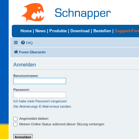
Home
|
News
|
Produkte
|
Download
|
Bestellen
|
Support-Fo
FAQ
Foren-Übersicht
Anmelden
Benutzername:
Passwort:
Ich habe mein Passwort vergessen
Die Aktivierungs-E-Mail erneut senden
Angemeldet bleiben
Meinen Online-Status während dieser Sitzung verbergen