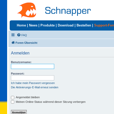
Home
|
News
|
Produkte
|
Download
|
Bestellen
|
Support-Fo
FAQ
Foren-Übersicht
Anmelden
Benutzername:
Passwort:
Ich habe mein Passwort vergessen
Die Aktivierungs-E-Mail erneut senden
Angemeldet bleiben
Meinen Online-Status während dieser Sitzung verbergen