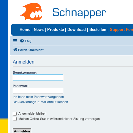
Home
|
News
|
Produkte
|
Download
|
Bestellen
|
Support-Fo
FAQ
Foren-Übersicht
Anmelden
Benutzername:
Passwort:
Ich habe mein Passwort vergessen
Die Aktivierungs-E-Mail erneut senden
Angemeldet bleiben
Meinen Online-Status während dieser Sitzung verbergen