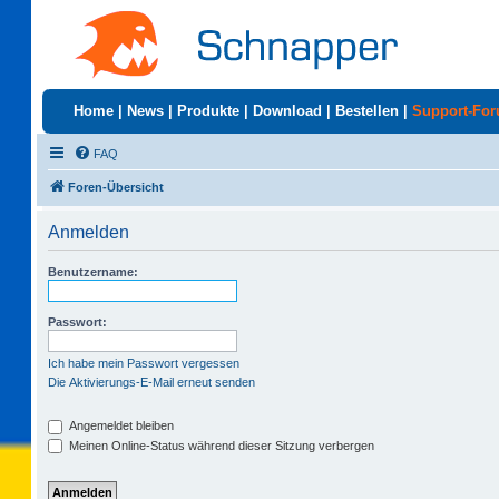
Home
|
News
|
Produkte
|
Download
|
Bestellen
|
Support-Fo
FAQ
Foren-Übersicht
Anmelden
Benutzername:
Passwort:
Ich habe mein Passwort vergessen
Die Aktivierungs-E-Mail erneut senden
Angemeldet bleiben
Meinen Online-Status während dieser Sitzung verbergen