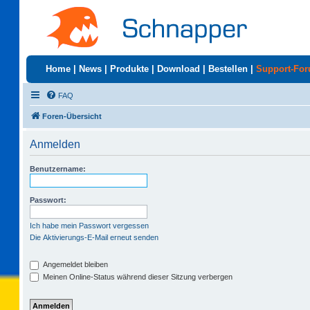
Home
|
News
|
Produkte
|
Download
|
Bestellen
|
Support-Fo
FAQ
Foren-Übersicht
Anmelden
Benutzername:
Passwort:
Ich habe mein Passwort vergessen
Die Aktivierungs-E-Mail erneut senden
Angemeldet bleiben
Meinen Online-Status während dieser Sitzung verbergen