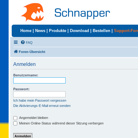
Home
|
News
|
Produkte
|
Download
|
Bestellen
|
Support-Fo
FAQ
Foren-Übersicht
Anmelden
Benutzername:
Passwort:
Ich habe mein Passwort vergessen
Die Aktivierungs-E-Mail erneut senden
Angemeldet bleiben
Meinen Online-Status während dieser Sitzung verbergen