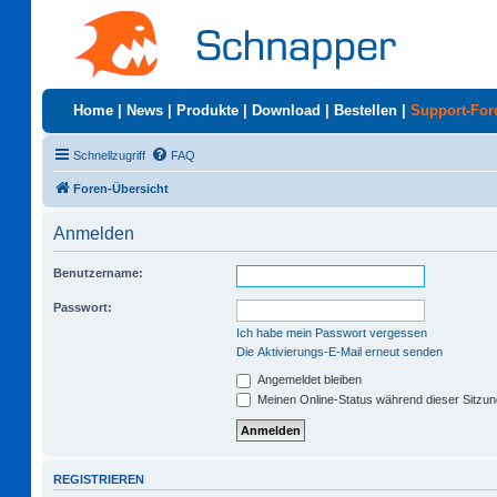
Home
|
News
|
Produkte
|
Download
|
Bestellen
|
Support-Fo
Schnellzugriff
FAQ
Foren-Übersicht
Anmelden
Benutzername:
Passwort:
Ich habe mein Passwort vergessen
Die Aktivierungs-E-Mail erneut senden
Angemeldet bleiben
Meinen Online-Status während dieser Sitzu
REGISTRIEREN