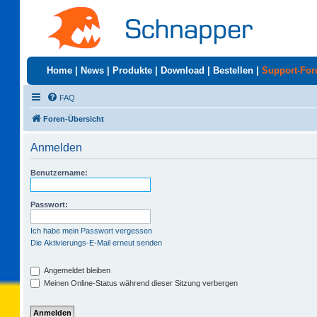
Home
|
News
|
Produkte
|
Download
|
Bestellen
|
Support-Fo
FAQ
Foren-Übersicht
Anmelden
Benutzername:
Passwort:
Ich habe mein Passwort vergessen
Die Aktivierungs-E-Mail erneut senden
Angemeldet bleiben
Meinen Online-Status während dieser Sitzung verbergen