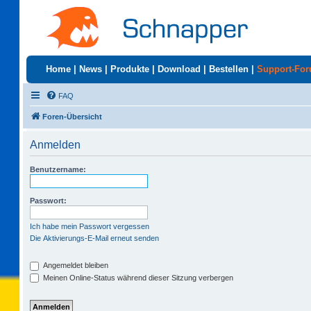
Home
|
News
|
Produkte
|
Download
|
Bestellen
|
Support-Fo
FAQ
Foren-Übersicht
Anmelden
Benutzername:
Passwort:
Ich habe mein Passwort vergessen
Die Aktivierungs-E-Mail erneut senden
Angemeldet bleiben
Meinen Online-Status während dieser Sitzung verbergen