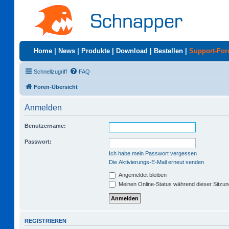
Home
|
News
|
Produkte
|
Download
|
Bestellen
|
Support-Fo
Schnellzugriff
FAQ
Foren-Übersicht
Anmelden
Benutzername:
Passwort:
Ich habe mein Passwort vergessen
Die Aktivierungs-E-Mail erneut senden
Angemeldet bleiben
Meinen Online-Status während dieser Sitzu
REGISTRIEREN