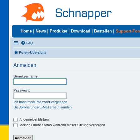
Home
|
News
|
Produkte
|
Download
|
Bestellen
|
Support-Fo
FAQ
Foren-Übersicht
Anmelden
Benutzername:
Passwort:
Ich habe mein Passwort vergessen
Die Aktivierungs-E-Mail erneut senden
Angemeldet bleiben
Meinen Online-Status während dieser Sitzung verbergen