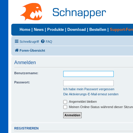
Home
|
News
|
Produkte
|
Download
|
Bestellen
|
Support-Fo
Schnellzugriff
FAQ
Foren-Übersicht
Anmelden
Benutzername:
Passwort:
Ich habe mein Passwort vergessen
Die Aktivierungs-E-Mail erneut senden
Angemeldet bleiben
Meinen Online-Status während dieser Sitzu
REGISTRIEREN