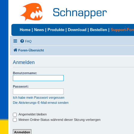
Home
|
News
|
Produkte
|
Download
|
Bestellen
|
Support-Fo
FAQ
Foren-Übersicht
Anmelden
Benutzername:
Passwort:
Ich habe mein Passwort vergessen
Die Aktivierungs-E-Mail erneut senden
Angemeldet bleiben
Meinen Online-Status während dieser Sitzung verbergen