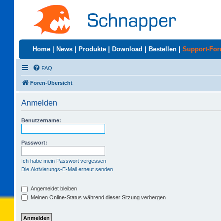
Home
|
News
|
Produkte
|
Download
|
Bestellen
|
Support-Fo
FAQ
Foren-Übersicht
Anmelden
Benutzername:
Passwort:
Ich habe mein Passwort vergessen
Die Aktivierungs-E-Mail erneut senden
Angemeldet bleiben
Meinen Online-Status während dieser Sitzung verbergen