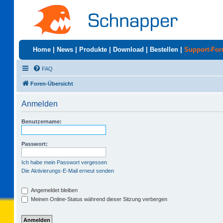
Home
|
News
|
Produkte
|
Download
|
Bestellen
|
Support-Fo
FAQ
Foren-Übersicht
Anmelden
Benutzername:
Passwort:
Ich habe mein Passwort vergessen
Die Aktivierungs-E-Mail erneut senden
Angemeldet bleiben
Meinen Online-Status während dieser Sitzung verbergen