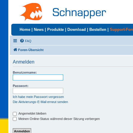
Home
|
News
|
Produkte
|
Download
|
Bestellen
|
Support-Fo
FAQ
Foren-Übersicht
Anmelden
Benutzername:
Passwort:
Ich habe mein Passwort vergessen
Die Aktivierungs-E-Mail erneut senden
Angemeldet bleiben
Meinen Online-Status während dieser Sitzung verbergen