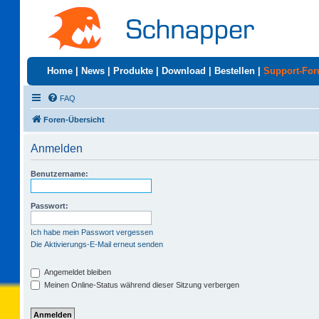
Home
|
News
|
Produkte
|
Download
|
Bestellen
|
Support-Fo
FAQ
Foren-Übersicht
Anmelden
Benutzername:
Passwort:
Ich habe mein Passwort vergessen
Die Aktivierungs-E-Mail erneut senden
Angemeldet bleiben
Meinen Online-Status während dieser Sitzung verbergen