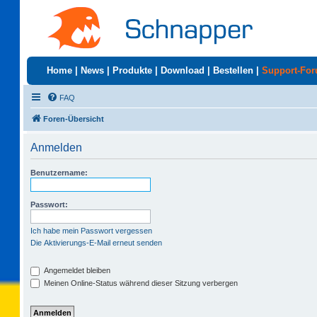
Home
|
News
|
Produkte
|
Download
|
Bestellen
|
Support-Fo
FAQ
Foren-Übersicht
Anmelden
Benutzername:
Passwort:
Ich habe mein Passwort vergessen
Die Aktivierungs-E-Mail erneut senden
Angemeldet bleiben
Meinen Online-Status während dieser Sitzung verbergen