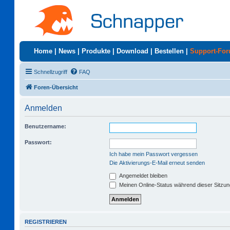
Home
|
News
|
Produkte
|
Download
|
Bestellen
|
Support-Fo
Schnellzugriff
FAQ
Foren-Übersicht
Anmelden
Benutzername:
Passwort:
Ich habe mein Passwort vergessen
Die Aktivierungs-E-Mail erneut senden
Angemeldet bleiben
Meinen Online-Status während dieser Sitzu
REGISTRIEREN