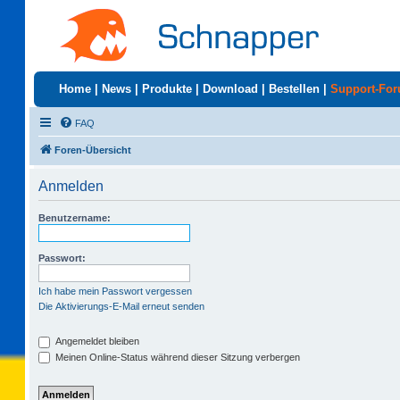
Home
|
News
|
Produkte
|
Download
|
Bestellen
|
Support-Fo
FAQ
Foren-Übersicht
Anmelden
Benutzername:
Passwort:
Ich habe mein Passwort vergessen
Die Aktivierungs-E-Mail erneut senden
Angemeldet bleiben
Meinen Online-Status während dieser Sitzung verbergen