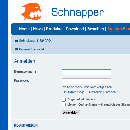
Home
|
News
|
Produkte
|
Download
|
Bestellen
|
Support-Fo
Schnellzugriff
FAQ
Foren-Übersicht
Anmelden
Benutzername:
Passwort:
Ich habe mein Passwort vergessen
Die Aktivierungs-E-Mail erneut senden
Angemeldet bleiben
Meinen Online-Status während dieser Sitzu
REGISTRIEREN