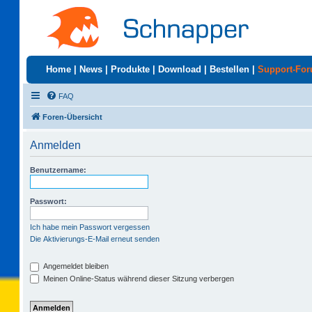
Home
|
News
|
Produkte
|
Download
|
Bestellen
|
Support-Fo
FAQ
Foren-Übersicht
Anmelden
Benutzername:
Passwort:
Ich habe mein Passwort vergessen
Die Aktivierungs-E-Mail erneut senden
Angemeldet bleiben
Meinen Online-Status während dieser Sitzung verbergen