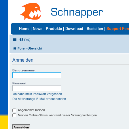
Home
|
News
|
Produkte
|
Download
|
Bestellen
|
Support-Fo
FAQ
Foren-Übersicht
Anmelden
Benutzername:
Passwort:
Ich habe mein Passwort vergessen
Die Aktivierungs-E-Mail erneut senden
Angemeldet bleiben
Meinen Online-Status während dieser Sitzung verbergen