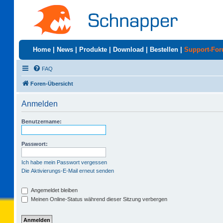
Home
|
News
|
Produkte
|
Download
|
Bestellen
|
Support-Fo
FAQ
Foren-Übersicht
Anmelden
Benutzername:
Passwort:
Ich habe mein Passwort vergessen
Die Aktivierungs-E-Mail erneut senden
Angemeldet bleiben
Meinen Online-Status während dieser Sitzung verbergen