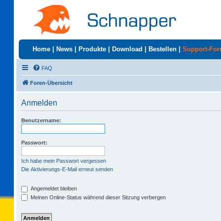
Home
|
News
|
Produkte
|
Download
|
Bestellen
|
Support-Fo
FAQ
Foren-Übersicht
Anmelden
Benutzername:
Passwort:
Ich habe mein Passwort vergessen
Die Aktivierungs-E-Mail erneut senden
Angemeldet bleiben
Meinen Online-Status während dieser Sitzung verbergen