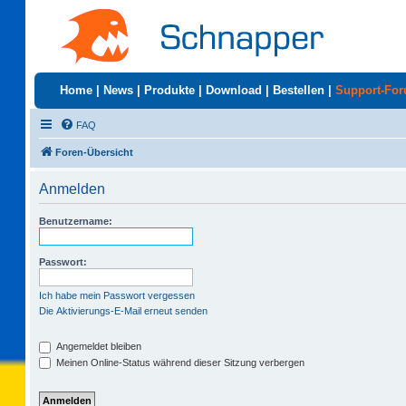
Home
|
News
|
Produkte
|
Download
|
Bestellen
|
Support-Fo
FAQ
Foren-Übersicht
Anmelden
Benutzername:
Passwort:
Ich habe mein Passwort vergessen
Die Aktivierungs-E-Mail erneut senden
Angemeldet bleiben
Meinen Online-Status während dieser Sitzung verbergen