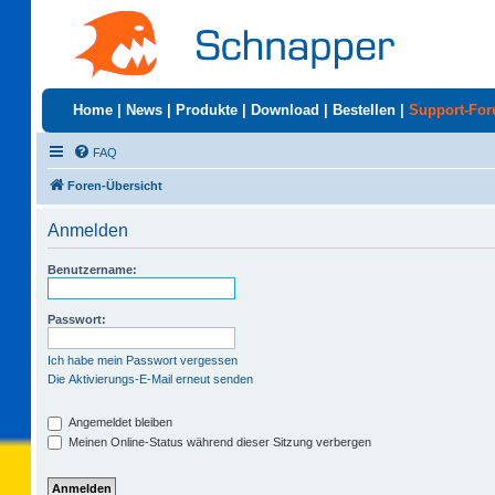
Home
|
News
|
Produkte
|
Download
|
Bestellen
|
Support-Fo
FAQ
Foren-Übersicht
Anmelden
Benutzername:
Passwort:
Ich habe mein Passwort vergessen
Die Aktivierungs-E-Mail erneut senden
Angemeldet bleiben
Meinen Online-Status während dieser Sitzung verbergen