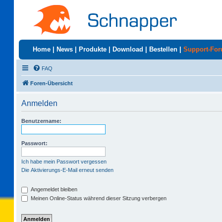
Home
|
News
|
Produkte
|
Download
|
Bestellen
|
Support-Fo
FAQ
Foren-Übersicht
Anmelden
Benutzername:
Passwort:
Ich habe mein Passwort vergessen
Die Aktivierungs-E-Mail erneut senden
Angemeldet bleiben
Meinen Online-Status während dieser Sitzung verbergen