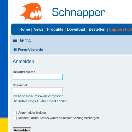
Home
|
News
|
Produkte
|
Download
|
Bestellen
|
Support-Fo
FAQ
Foren-Übersicht
Anmelden
Benutzername:
Passwort:
Ich habe mein Passwort vergessen
Die Aktivierungs-E-Mail erneut senden
Angemeldet bleiben
Meinen Online-Status während dieser Sitzung verbergen