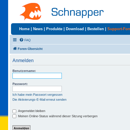
Home
|
News
|
Produkte
|
Download
|
Bestellen
|
Support-Fo
FAQ
Foren-Übersicht
Anmelden
Benutzername:
Passwort:
Ich habe mein Passwort vergessen
Die Aktivierungs-E-Mail erneut senden
Angemeldet bleiben
Meinen Online-Status während dieser Sitzung verbergen