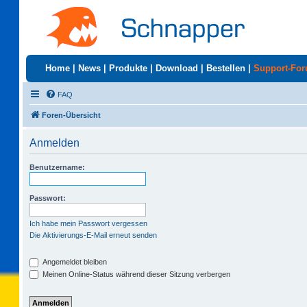
Home
|
News
|
Produkte
|
Download
|
Bestellen
|
Support-Fo
FAQ
Foren-Übersicht
Anmelden
Benutzername:
Passwort:
Ich habe mein Passwort vergessen
Die Aktivierungs-E-Mail erneut senden
Angemeldet bleiben
Meinen Online-Status während dieser Sitzung verbergen