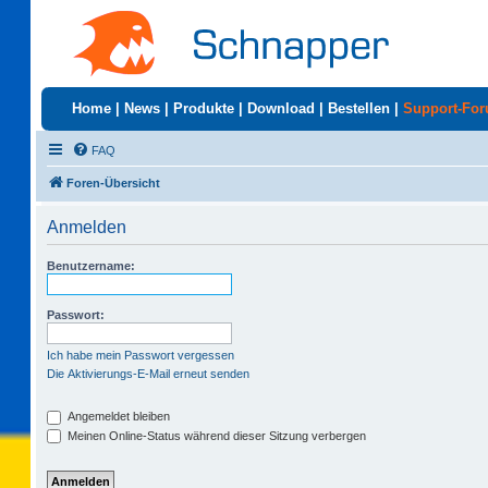
Home
|
News
|
Produkte
|
Download
|
Bestellen
|
Support-Fo
FAQ
Foren-Übersicht
Anmelden
Benutzername:
Passwort:
Ich habe mein Passwort vergessen
Die Aktivierungs-E-Mail erneut senden
Angemeldet bleiben
Meinen Online-Status während dieser Sitzung verbergen