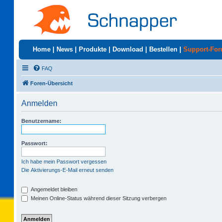
Home
|
News
|
Produkte
|
Download
|
Bestellen
|
Support-Fo
FAQ
Foren-Übersicht
Anmelden
Benutzername:
Passwort:
Ich habe mein Passwort vergessen
Die Aktivierungs-E-Mail erneut senden
Angemeldet bleiben
Meinen Online-Status während dieser Sitzung verbergen