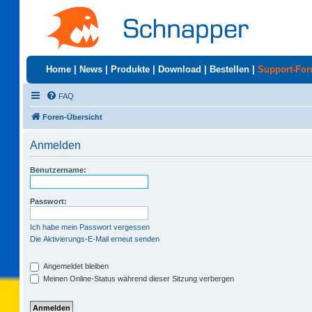
Home
|
News
|
Produkte
|
Download
|
Bestellen
|
Support-Fo
FAQ
Foren-Übersicht
Anmelden
Benutzername:
Passwort:
Ich habe mein Passwort vergessen
Die Aktivierungs-E-Mail erneut senden
Angemeldet bleiben
Meinen Online-Status während dieser Sitzung verbergen