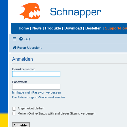
Home
|
News
|
Produkte
|
Download
|
Bestellen
|
Support-Fo
FAQ
Foren-Übersicht
Anmelden
Benutzername:
Passwort:
Ich habe mein Passwort vergessen
Die Aktivierungs-E-Mail erneut senden
Angemeldet bleiben
Meinen Online-Status während dieser Sitzung verbergen