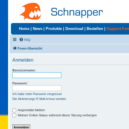
Home
|
News
|
Produkte
|
Download
|
Bestellen
|
Support-Fo
FAQ
Foren-Übersicht
Anmelden
Benutzername:
Passwort:
Ich habe mein Passwort vergessen
Die Aktivierungs-E-Mail erneut senden
Angemeldet bleiben
Meinen Online-Status während dieser Sitzung verbergen