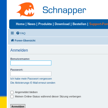
Home
|
News
|
Produkte
|
Download
|
Bestellen
|
Support-Fo
FAQ
Foren-Übersicht
Anmelden
Benutzername:
Passwort:
Ich habe mein Passwort vergessen
Die Aktivierungs-E-Mail erneut senden
Angemeldet bleiben
Meinen Online-Status während dieser Sitzung verbergen