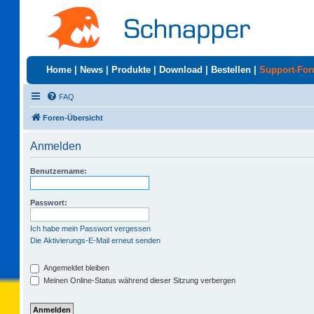
Home
|
News
|
Produkte
|
Download
|
Bestellen
|
Support-Fo
FAQ
Foren-Übersicht
Anmelden
Benutzername:
Passwort:
Ich habe mein Passwort vergessen
Die Aktivierungs-E-Mail erneut senden
Angemeldet bleiben
Meinen Online-Status während dieser Sitzung verbergen