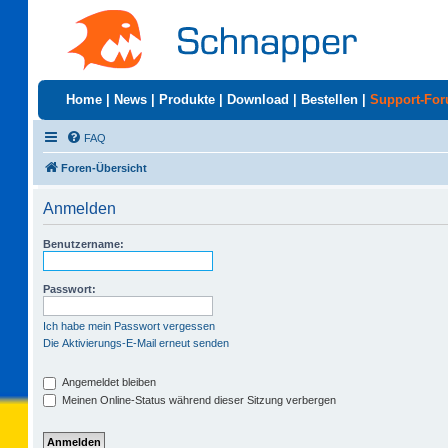
Home
|
News
|
Produkte
|
Download
|
Bestellen
|
Support-Fo
FAQ
Foren-Übersicht
Anmelden
Benutzername:
Passwort:
Ich habe mein Passwort vergessen
Die Aktivierungs-E-Mail erneut senden
Angemeldet bleiben
Meinen Online-Status während dieser Sitzung verbergen