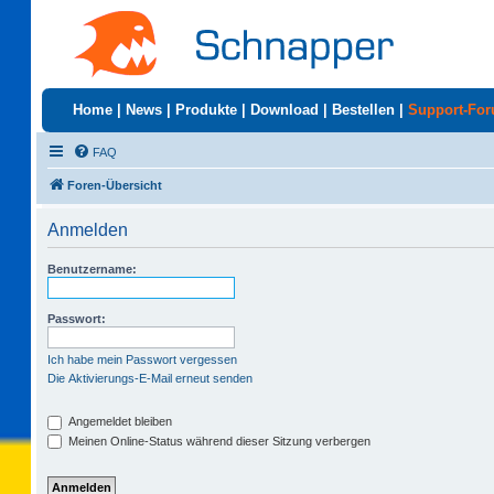
Home
|
News
|
Produkte
|
Download
|
Bestellen
|
Support-Fo
FAQ
Foren-Übersicht
Anmelden
Benutzername:
Passwort:
Ich habe mein Passwort vergessen
Die Aktivierungs-E-Mail erneut senden
Angemeldet bleiben
Meinen Online-Status während dieser Sitzung verbergen