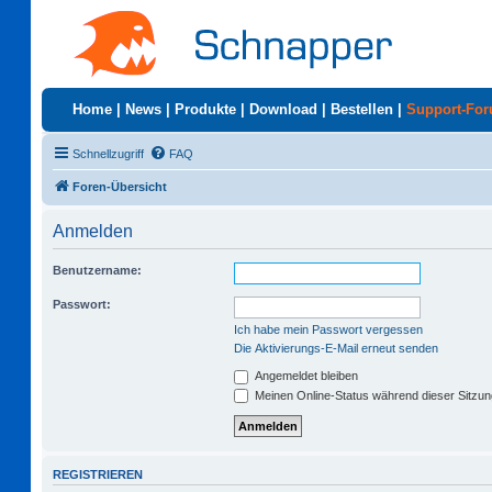
Home
|
News
|
Produkte
|
Download
|
Bestellen
|
Support-Fo
Schnellzugriff
FAQ
Foren-Übersicht
Anmelden
Benutzername:
Passwort:
Ich habe mein Passwort vergessen
Die Aktivierungs-E-Mail erneut senden
Angemeldet bleiben
Meinen Online-Status während dieser Sitzu
REGISTRIEREN