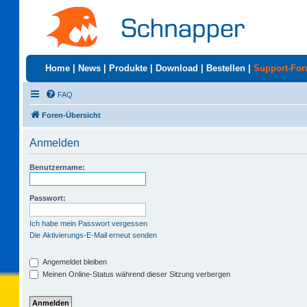
Home
|
News
|
Produkte
|
Download
|
Bestellen
|
Support-Fo
FAQ
Foren-Übersicht
Anmelden
Benutzername:
Passwort:
Ich habe mein Passwort vergessen
Die Aktivierungs-E-Mail erneut senden
Angemeldet bleiben
Meinen Online-Status während dieser Sitzung verbergen