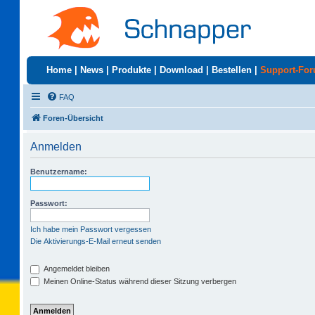
Home
|
News
|
Produkte
|
Download
|
Bestellen
|
Support-Fo
FAQ
Foren-Übersicht
Anmelden
Benutzername:
Passwort:
Ich habe mein Passwort vergessen
Die Aktivierungs-E-Mail erneut senden
Angemeldet bleiben
Meinen Online-Status während dieser Sitzung verbergen