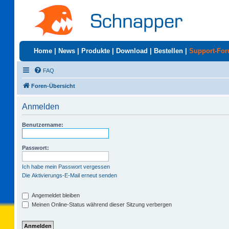
Home
|
News
|
Produkte
|
Download
|
Bestellen
|
Support-Fo
FAQ
Foren-Übersicht
Anmelden
Benutzername:
Passwort:
Ich habe mein Passwort vergessen
Die Aktivierungs-E-Mail erneut senden
Angemeldet bleiben
Meinen Online-Status während dieser Sitzung verbergen