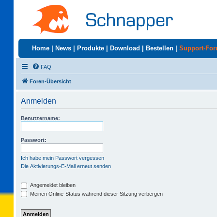
Home
|
News
|
Produkte
|
Download
|
Bestellen
|
Support-Fo
FAQ
Foren-Übersicht
Anmelden
Benutzername:
Passwort:
Ich habe mein Passwort vergessen
Die Aktivierungs-E-Mail erneut senden
Angemeldet bleiben
Meinen Online-Status während dieser Sitzung verbergen