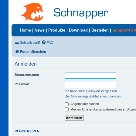
Home
|
News
|
Produkte
|
Download
|
Bestellen
|
Support-Fo
Schnellzugriff
FAQ
Foren-Übersicht
Anmelden
Benutzername:
Passwort:
Ich habe mein Passwort vergessen
Die Aktivierungs-E-Mail erneut senden
Angemeldet bleiben
Meinen Online-Status während dieser Sitzu
REGISTRIEREN