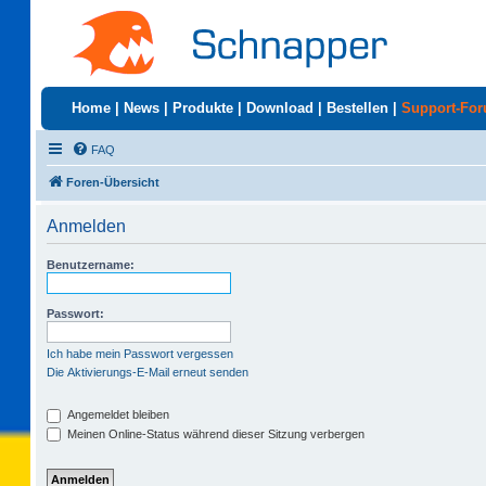
Home
|
News
|
Produkte
|
Download
|
Bestellen
|
Support-Fo
FAQ
Foren-Übersicht
Anmelden
Benutzername:
Passwort:
Ich habe mein Passwort vergessen
Die Aktivierungs-E-Mail erneut senden
Angemeldet bleiben
Meinen Online-Status während dieser Sitzung verbergen