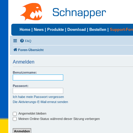
Home
|
News
|
Produkte
|
Download
|
Bestellen
|
Support-Fo
FAQ
Foren-Übersicht
Anmelden
Benutzername:
Passwort:
Ich habe mein Passwort vergessen
Die Aktivierungs-E-Mail erneut senden
Angemeldet bleiben
Meinen Online-Status während dieser Sitzung verbergen