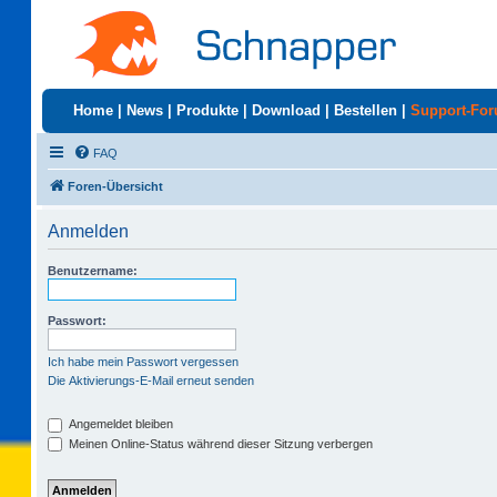
Home
|
News
|
Produkte
|
Download
|
Bestellen
|
Support-Fo
FAQ
Foren-Übersicht
Anmelden
Benutzername:
Passwort:
Ich habe mein Passwort vergessen
Die Aktivierungs-E-Mail erneut senden
Angemeldet bleiben
Meinen Online-Status während dieser Sitzung verbergen