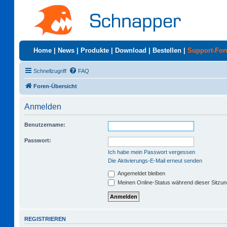
Home
|
News
|
Produkte
|
Download
|
Bestellen
|
Support-Fo
Schnellzugriff
FAQ
Foren-Übersicht
Anmelden
Benutzername:
Passwort:
Ich habe mein Passwort vergessen
Die Aktivierungs-E-Mail erneut senden
Angemeldet bleiben
Meinen Online-Status während dieser Sitzu
REGISTRIEREN